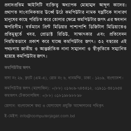
প্রবাদপ্রতিম আইসিটি ব্যক্তিত্ব অধ্যাপক মোহাম্মদ আব্দুল কাদের।
প্রথাগত সাংবাদিকতার ঊর্ধ্বে উঠে কমপিউটার নামক যন্ত্রটিকে সাধারণ
মানুষের কাছে পরিচিত করে তোলার ক্ষেত্রে কমপিউটার জগৎ এর অবদান
অপরিসীম। বর্তমানে প্রিন্ট মিডিয়ার পাশাপাশি ডিজিটাল মিডিয়াতেও
প্রতিমুহূর্তে খবর, প্রোডাক্ট রিভিউ, সাক্ষাৎকার এবং প্রতিবেদন
নিয়মিতভাবে প্রকাশ করে যাচ্ছে কমপিউটার জগৎ। ৩২ বছরের এই
পথচলায় জাতীয় ও আন্তর্জাতিক নানা সম্মাননা ও স্বীকৃতিতে সম্মানিত
হয়েছে কমপিউটার জগৎ।
কমপিউটার
জগৎ
বাসা নং ২৯, ফ্ল্যাট (এম-এ), রোড নং ৬, ধানমন্ডি, ঢাকা - ১২০৯, বাংলাদেশ।
কমপিউটার জগৎ (ম্যাগাজিন): +(৮৮) ০১৬০৯-৭৪৩৪১২, ০১৯১১-৩৪১৬৫৪
কমজগৎ টেকনোলজিস: +(৮৮) ০১৮১৯৮৯৮৮৯৮
স্লোগান: বাংলাদেশে তথ্য ও যোগাযোগ প্রযুক্তি আন্দোলনের পথিকৃৎ
ই-মেইল: info@computerjagat.com.bd