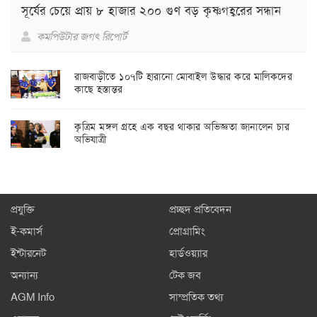
সূর্যের চেয়ে প্রায় ৮ হাজার ২০০ গুণ বড় কৃষ্ণগহ্বরের সন্ধান
কমপিউটার জগৎ রিপোর্ট
রাজবাড়ীতে ১০৭টি হারানো মোবাইল উদ্ধার করে মালিকদের
কাছে হস্তান্তর
কৃত্রিম মঙ্গল গ্রহে এক বছর থাকার অভিজ্ঞতা জানালেন চার
অভিযাত্রী
প্রযুক্তি
প্রচ্ছদ প্রতিবেদন
ই-কমার্স
প্রোগ্রামিং
ইন্টারনেট
হার্ডওয়্যার
অন্যান্য
টেক জব
AGM Info
সাম্প্রতিক তথ্য