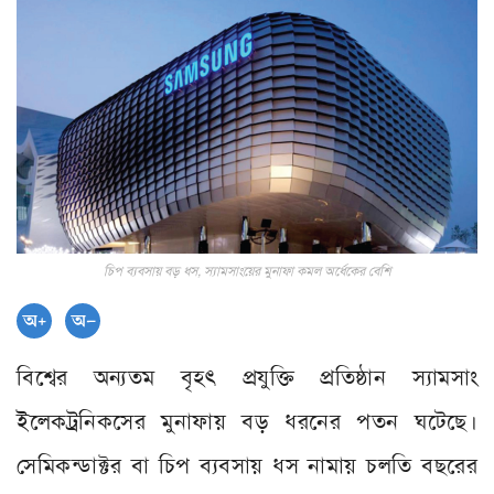
চিপ ব্যবসায় বড় ধস, স্যামসাংয়ের মুনাফা কমল অর্ধেকের বেশি
বিশ্বের অন্যতম বৃহৎ প্রযুক্তি প্রতিষ্ঠান স্যামসাং
ইলেকট্রনিকসের মুনাফায় বড় ধরনের পতন ঘটেছে।
সেমিকন্ডাক্টর বা চিপ ব্যবসায় ধস নামায় চলতি বছরের