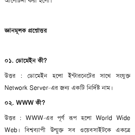
আলোচনা করা হলো।
জ্ঞানমূলক প্রশ্নোত্তর
০১. ডোমেইন কী?
উত্তর : ডোমেইন হলো ইন্টারনেটের সাথে সংযুক্ত
Network Server-এর জন্য একটি নির্দিষ্ট নাম।
০২. WWW কী?
উত্তর : WWW-এর পূর্ণ রূপ হলো World Wide
Web। বিশ্বব্যাপী উন্মুক্ত সব ওয়েবসাইটকে একত্রে