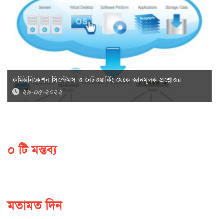
কমিউনিকেশন সিস্টেমস ও নেটওয়ার্কিং থেকে জ্ঞানমূলক প্রশ্নোত্তর
২৯-০৫-২০২২
০ টি মন্তব্য
মতামত দিন